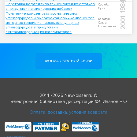
1984
Перегонка нефтей типа гвинейских и их остатков
Сориба,
в присутствии активирующих добавок
Сума
Получение концентрата ароматических
углеводородов и высокооктановых компонентов
2001
Каратун,
моторных топлив из низкомолекулярных
Ольга
Николаевна
углеводородов в присутствии
пентасилсодержащих катализаторов
ФОРМА ОБРАТНОЙ СВЯЗИ
2014 -2026 New-disser.ru ©
Электронная библиотека диссертаций ФЛ Иванов Е О
Оплата, доставка, условия возврата