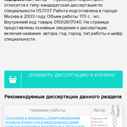
относится к типу: кандидатская диссертация по
специальности 05.17.07. Работа подготовлена в городе
Москва в 2003 году. Объем работы: 170 с. : ил..
Внутренний код товара: 01002617040. На странице
представлены основные сведения о диссертации,
включая название, автора, год, город, тип работы и шифр
специальности.
ДОБАВИТЬ ДИССЕРТАЦИЮ В КОРЗИНУ
Рекомендуемые диссертации данного раздела
ы
Д
а
т
а
з
а
щ
и
т
Название работы
Автор
2000
Получение в аппаратах с псевдоожиженным
Рудковский,
слоем из бурого угля и растительного сырья
Алексей
Викторович
пористых углеродных материалов и синтез-газа