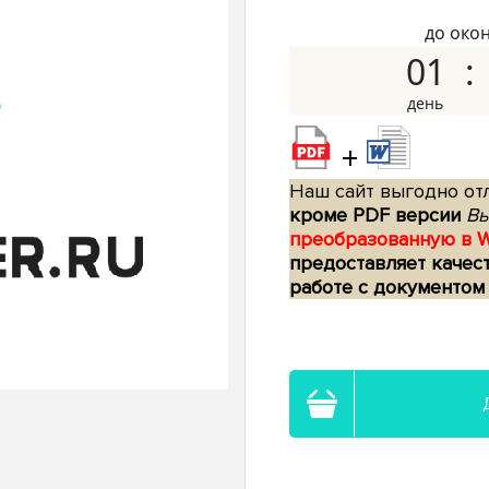
до око
01
+
Наш сайт выгодно отл
кроме PDF версии
Вы
преобразованную в 
предоставляет качес
работе с документом