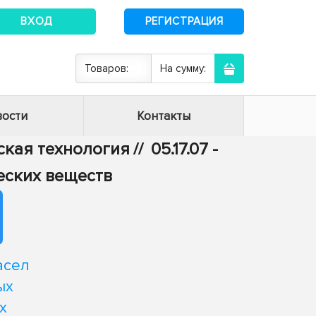
ВХОД
РЕГИСТРАЦИЯ
Товаров:
На сумму:
ости
Контакты
еская технология
//
05.17.07 -
еских веществ
асел
ых
х