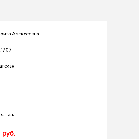
арита Алексеевна
.17.07
атская
с. : ил.
 руб.