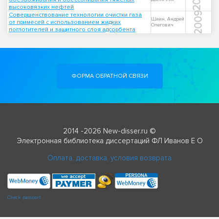
высоковязких нефтей
2009
Совершенствование технологии очистки газа
Шеин, Андрей
от примесей с использованием жидких
Олегович
поглотителей и защитного слоя адсорбента
ФОРМА ОБРАТНОЙ СВЯЗИ
2014 -2026 New-disser.ru ©
Электронная библиотека диссертаций ФЛ Иванов Е О
Оплата, доставка, условия возврата
Check passport