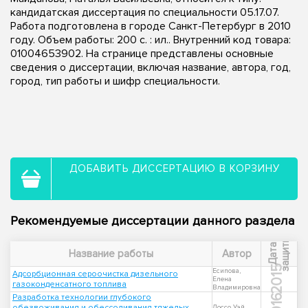
кандидатская диссертация по специальности 05.17.07.
Работа подготовлена в городе Санкт-Петербург в 2010
году. Объем работы: 200 с. : ил.. Внутренний код товара:
01004653902. На странице представлены основные
сведения о диссертации, включая название, автора, год,
город, тип работы и шифр специальности.
ДОБАВИТЬ ДИССЕРТАЦИЮ В КОРЗИНУ
Рекомендуемые диссертации данного раздела
ы
Д
а
т
а
з
а
щ
и
т
Название работы
Автор
2015
Есипова,
Адсорбционная сероочистка дизельного
Елена
газоконденсатного топлива
Владимировна
Разработка технологии глубокого
2016
обезвоживания и обессоливания тяжелых
Доссо Уэй