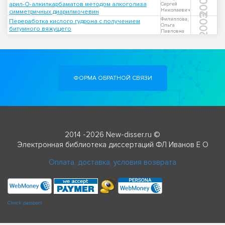
2003
арил-О-алкилкарбаматов методом алкоголиза
Сергей
Николаевич
симметричных диарилмочевин
2003
Филиппова,
Переработка кислого гудрона с получением
Ольга
битумного вяжущего
Павловна
ФОРМА ОБРАТНОЙ СВЯЗИ
2014 -2026 New-disser.ru ©
Электронная библиотека диссертаций ФЛ Иванов Е О
Оплата, доставка, условия возврата
Check passport