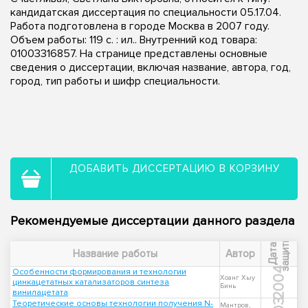
кандидатская диссертация по специальности 05.17.04.
Работа подготовлена в городе Москва в 2007 году.
Объем работы: 119 с. : ил.. Внутренний код товара:
01003316857. На странице представлены основные
сведения о диссертации, включая название, автора, год,
город, тип работы и шифр специальности.
ДОБАВИТЬ ДИССЕРТАЦИЮ В КОРЗИНУ
Рекомендуемые диссертации данного раздела
ы
Д
а
т
а
з
а
щ
и
т
Название работы
Автор
2004
Особенности формирования и технологии
Хоанг Хыу
цинкацетатных катализаторов синтеза
Бинь
винилацетата
Теоретические основы технологии получения N-
Мантров,