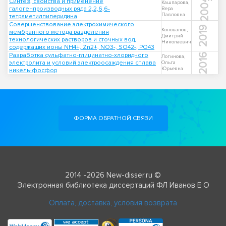
2004
Синтез, свойства и применение
Кашпарова,
галогенпроизводных ряда 2,2,6,6-
Вера
Павловна
тетраметилпиперидина
Совершенствование электрохимического
2019
Коновалов,
мембранного метода разделения
Дмитрий
технологических растворов и сточных вод,
Николаевич
содержащих ионы NH4+, Zn2+, NO3-, SO42-, PO43
Разработка сульфатно-глицинатно-хлоридного
2016
Логинова,
электролита и условий электроосаждения сплава
Ольга
Юрьевна
никель-фосфор
ФОРМА ОБРАТНОЙ СВЯЗИ
2014 -2026 New-disser.ru ©
Электронная библиотека диссертаций ФЛ Иванов Е О
Оплата, доставка, условия возврата