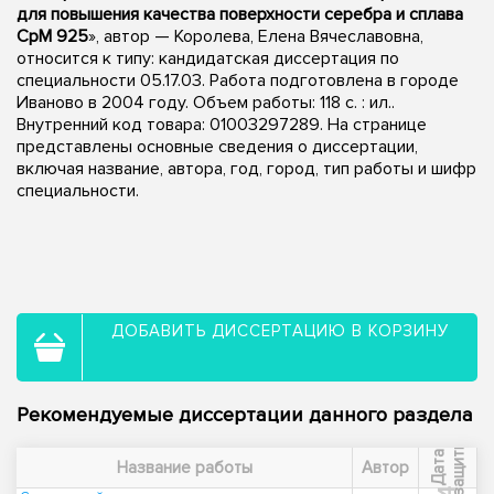
для повышения качества поверхности серебра и сплава
СрМ 925
», автор — Королева, Елена Вячеславовна,
относится к типу: кандидатская диссертация по
специальности 05.17.03. Работа подготовлена в городе
Иваново в 2004 году. Объем работы: 118 с. : ил..
Внутренний код товара: 01003297289. На странице
представлены основные сведения о диссертации,
включая название, автора, год, город, тип работы и шифр
специальности.
ДОБАВИТЬ ДИССЕРТАЦИЮ В КОРЗИНУ
Рекомендуемые диссертации данного раздела
ы
Д
а
т
а
з
а
щ
и
т
Название работы
Автор