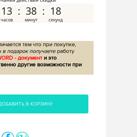
нчания действия скидки
13
38
17
ичается тем что при покупке,
 в подарок получаете
работу
WORD - документ
и это
твенно другие возможности при
ДОБАВИТЬ В КОРЗИНУ