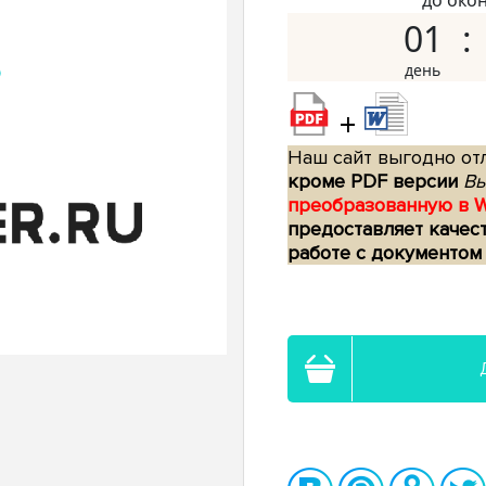
до око
01
+
Наш сайт выгодно отл
кроме PDF версии
Вы
преобразованную в 
предоставляет качес
работе с документом