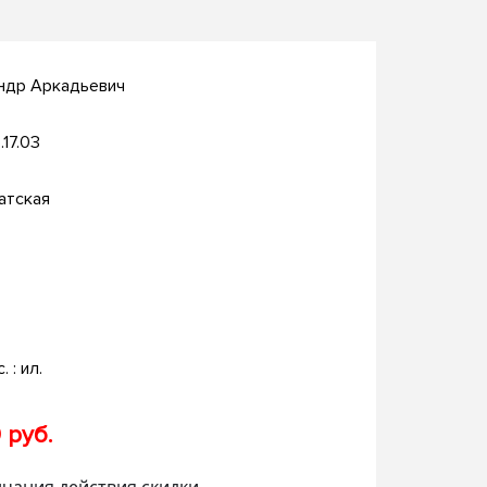
андр Аркадьевич
.17.03
атская
. : ил.
 руб.