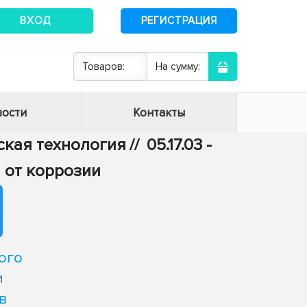
ВХОД
РЕГИСТРАЦИЯ
Товаров:
На сумму:
ости
Контакты
еская технология
//
05.17.03 -
 от коррозии
ого
и
в