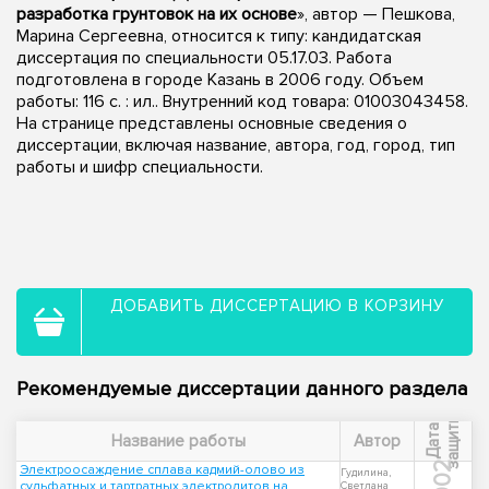
разработка грунтовок на их основе
», автор — Пешкова,
Марина Сергеевна, относится к типу: кандидатская
диссертация по специальности 05.17.03. Работа
подготовлена в городе Казань в 2006 году. Объем
работы: 116 с. : ил.. Внутренний код товара: 01003043458.
На странице представлены основные сведения о
диссертации, включая название, автора, год, город, тип
работы и шифр специальности.
ДОБАВИТЬ ДИССЕРТАЦИЮ В КОРЗИНУ
Рекомендуемые диссертации данного раздела
ы
Д
а
т
а
з
а
щ
и
т
Название работы
Автор
2002
Электроосаждение сплава кадмий-олово из
Гудилина,
сульфатных и тартратных электролитов на
Светлана