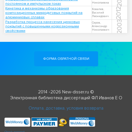
Николаевна
постоянном и импульсном токах
Кинетика и механизмы образования
2012
Ковалев,
композиционных микродуговых покрытий на
Василий
Леонидович
алюминиевых сплавах
2003
Разработка процесса нанесения цинковых
Серов,
покрытий с повышенными коррозионными
Александр
Николаевич
свойствами
ФОРМА ОБРАТНОЙ СВЯЗИ
2014 -2026 New-disser.ru ©
Электронная библиотека диссертаций ФЛ Иванов Е О
Оплата, доставка, условия возврата