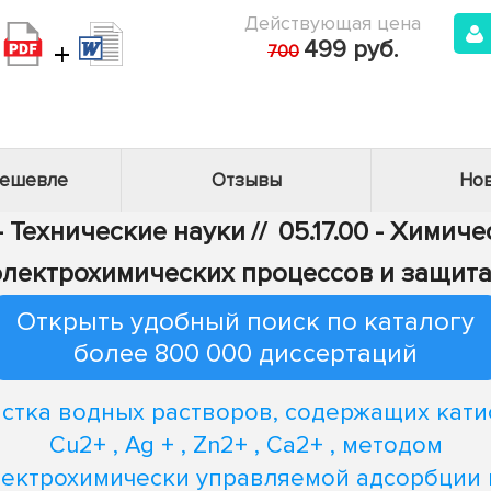
Действующая цена
+
499 руб.
700
дешевле
Отзывы
Нов
- Технические науки
//
05.17.00 - Химич
электрохимических процессов и защита
Открыть удобный поиск по каталогу
более 800 000 диссертаций
стка водных растворов, содержащих кат
Cu2+ , Ag + , Zn2+ , Ca2+ , методом
лектрохимически управляемой адсорбции 