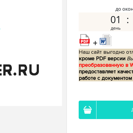
до око
01
+
Наш сайт выгодно отл
кроме PDF версии
Вы
преобразованную в 
предоставляет качес
работе с документом