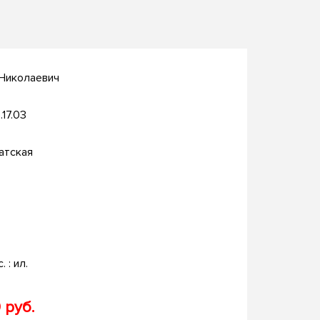
 Николаевич
.17.03
атская
. : ил.
 руб.