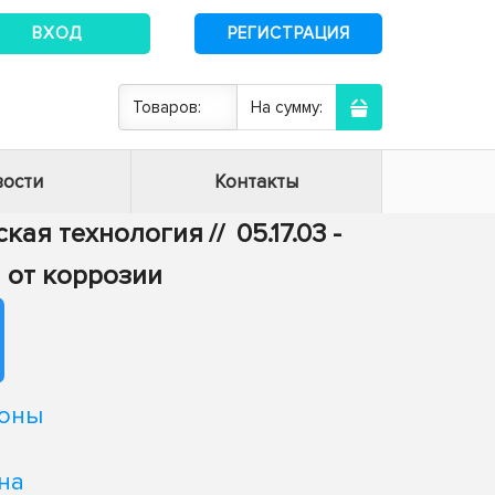
ВХОД
РЕГИСТРАЦИЯ
Товаров:
На сумму:
ости
Контакты
еская технология
//
05.17.03 -
 от коррозии
ионы
на