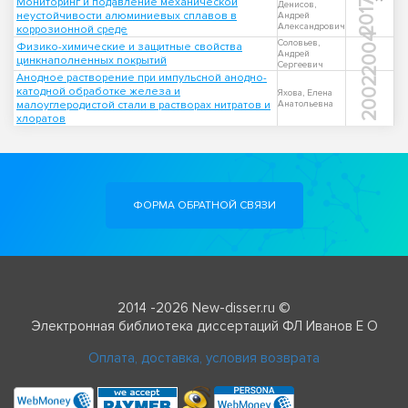
Мониторинг и подавление механической
2017
Денисов,
неустойчивости алюминиевых сплавов в
Андрей
Александрович
коррозионной среде
2004
Соловьев,
Физико-химические и защитные свойства
Андрей
цинкнаполненных покрытий
Сергеевич
Анодное растворение при импульсной анодно-
2002
катодной обработке железа и
Яхова, Елена
малоуглеродистой стали в растворах нитратов и
Анатольевна
хлоратов
ФОРМА ОБРАТНОЙ СВЯЗИ
2014 -2026 New-disser.ru ©
Электронная библиотека диссертаций ФЛ Иванов Е О
Оплата, доставка, условия возврата