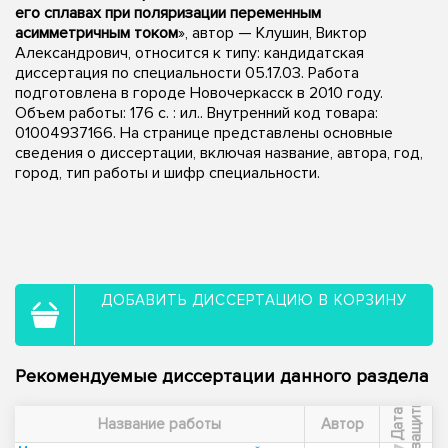
его сплавах при поляризации переменным
асимметричным током
», автор — Клушин, Виктор
Александрович, относится к типу: кандидатская
диссертация по специальности 05.17.03. Работа
подготовлена в городе Новочеркасск в 2010 году.
Объем работы: 176 с. : ил.. Внутренний код товара:
01004937166. На странице представлены основные
сведения о диссертации, включая название, автора, год,
город, тип работы и шифр специальности.
ДОБАВИТЬ ДИССЕРТАЦИЮ В КОРЗИНУ
Рекомендуемые диссертации данного раздела
ы
Д
а
т
а
з
а
щ
и
т
Название работы
Автор