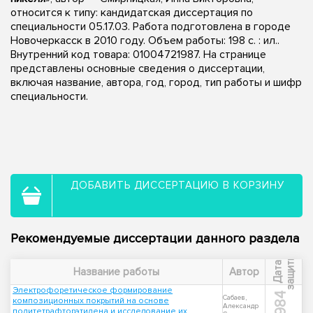
относится к типу: кандидатская диссертация по
специальности 05.17.03. Работа подготовлена в городе
Новочеркасск в 2010 году. Объем работы: 198 с. : ил..
Внутренний код товара: 01004721987. На странице
представлены основные сведения о диссертации,
включая название, автора, год, город, тип работы и шифр
специальности.
ДОБАВИТЬ ДИССЕРТАЦИЮ В КОРЗИНУ
Рекомендуемые диссертации данного раздела
ы
Д
а
т
а
з
а
щ
и
т
Название работы
Автор
Электрофоретическое формирование
1984
Сабаев,
композиционных покрытий на основе
Александр
политетрафторэтилена и исследование их