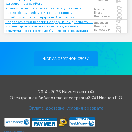
Сергеевич
адгезионных свойств
2007
Химико-технологическая защита установок
Беляева,
переработки нефти с использованием
Елена
Викторовна
ингибиторов сероводородной коррозии
Разработка технологии непрерывной диагностики
2014
Дворядкин,
и мониторинга емкости никель-кадмиевых
Виталий
Валерьевич
аккумуляторов в режиме буферного подзаряда
ФОРМА ОБРАТНОЙ СВЯЗИ
2014 -2026 New-disser.ru ©
Электронная библиотека диссертаций ФЛ Иванов Е О
Оплата, доставка, условия возврата