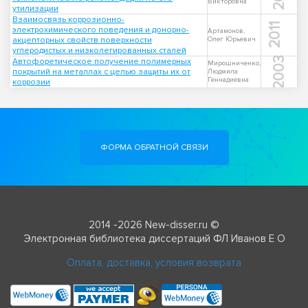
Викторовна
утилизации
Взаимосвязь коррозионно-
2011
электрохимического поведения и донорно-
Артамонов,
акцепторных свойств поверхности
Олег Юрьевич
углеродистых и низколегированных сталей
2003
Автофоретическое получение полимерных
Мирошниченко,
покрытий на металлах с целью защиты их от
Людмила
Геннадиевна
коррозии
ФОРМА ОБРАТНОЙ СВЯЗИ
2014 -2026 New-disser.ru ©
Электронная библиотека диссертаций ФЛ Иванов Е О
Оплата, доставка, условия возврата