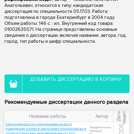
Анатольевич, относится к типу: кандидатская
диссертация по специальности 05.17.03. Работа
подготовлена в городе Екатеринбург в 2004 году.
Объем работы: 146 с. : ил.. Внутренний код товара:
01002635571. На странице представлены основные
сведения о диссертации, включая название, автора, год,
город, тип работы и шифр специальности.
ДОБАВИТЬ ДИССЕРТАЦИЮ В КОРЗИНУ
Рекомендуемые диссертации данного раздела
ы
Д
а
т
а
з
а
щ
и
т
Название работы
Автор
Закономерности электрохимического
2006
Бесфамильная,
поведения олова в щелочных электролитах и
Евгения
технологические рекомендации по его