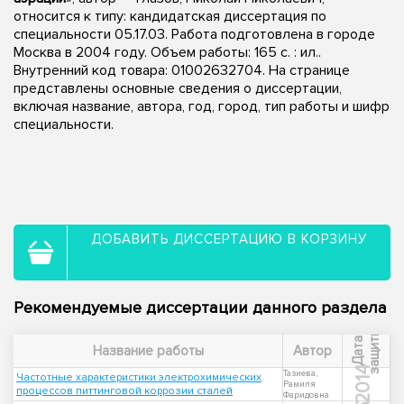
относится к типу: кандидатская диссертация по
специальности 05.17.03. Работа подготовлена в городе
Москва в 2004 году. Объем работы: 165 с. : ил..
Внутренний код товара: 01002632704. На странице
представлены основные сведения о диссертации,
включая название, автора, год, город, тип работы и шифр
специальности.
ДОБАВИТЬ ДИССЕРТАЦИЮ В КОРЗИНУ
Рекомендуемые диссертации данного раздела
ы
Д
а
т
а
з
а
щ
и
т
Название работы
Автор
2014
Тазиева,
Частотные характеристики электрохимических
Рамиля
процессов питтинговой коррозии сталей
Фаридовна