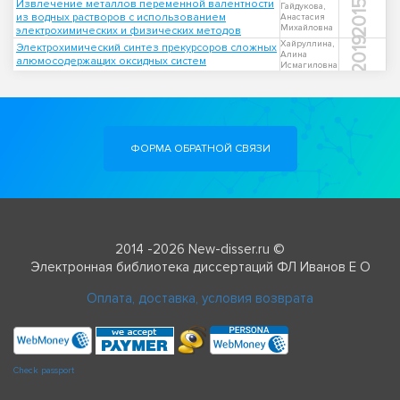
Извлечение металлов переменной валентности
2015
Гайдукова,
из водных растворов с использованием
Анастасия
Михайловна
электрохимических и физических методов
2019
Хайруллина,
Электрохимический синтез прекурсоров сложных
Алина
алюмосодержащих оксидных систем
Исмагиловна
ФОРМА ОБРАТНОЙ СВЯЗИ
2014 -2026 New-disser.ru ©
Электронная библиотека диссертаций ФЛ Иванов Е О
Оплата, доставка, условия возврата
Check passport