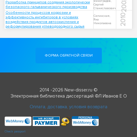
2004
Виноградов,
Разработка принципов создания экологически
Сергей
безопасного гальванического производства
Станиславович
Особенности процессов коррозии и
2010
Силинская,
эффективность ингибиторов в условиях
Яна
воздействия продуктов автоокисления и
Николаевна
реформулирования углеводородного сырья
ФОРМА ОБРАТНОЙ СВЯЗИ
2014 -2026 New-disser.ru ©
Электронная библиотека диссертаций ФЛ Иванов Е О
Оплата, доставка, условия возврата
Check passport