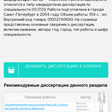
относится к типу: кандидатская диссертация по
специальности 05.17.03. Работа подготовлена в городе
Санкт-Петербург в 2004 году. Объем работы: 159 с. : ил..
Внутренний код товара: 01002740693. На странице
представлены основные сведения о диссертации,
включая название, автора, год, город, тип работы и шифр
специальности.
ДОБАВИТЬ ДИССЕРТАЦИЮ В КОРЗИНУ
Рекомендуемые диссертации данного раздела
ы
Д
а
т
а
з
а
щ
и
т
Название работы
Автор
2005
Вершок,
Оксидирование низкоуглеродистой стали в
Дмитрий
растворах нитрата аммония
Борисович