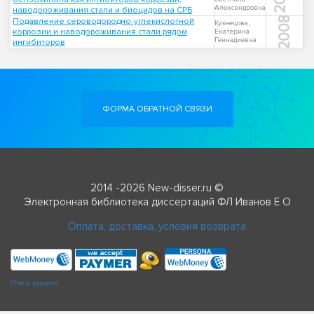
Александровна
наводороживания стали и биоцидов на СРБ
2008
Подавление сероводородно-углекислотной
Кузнецова,
коррозии и наводороживания стали рядом
Екатерина
Геннадиевна
ингибиторов
ФОРМА ОБРАТНОЙ СВЯЗИ
2014 -2026 New-disser.ru ©
Электронная библиотека диссертаций ФЛ Иванов Е О
Оплата, доставка, условия возврата
Check passport