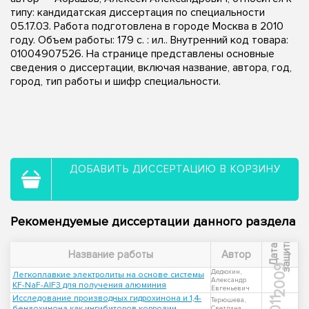
типу: кандидатская диссертация по специальности
05.17.03. Работа подготовлена в городе Москва в 2010
году. Объем работы: 179 с. : ил.. Внутренний код товара:
01004907526. На странице представлены основные
сведения о диссертации, включая название, автора, год,
город, тип работы и шифр специальности.
ДОБАВИТЬ ДИССЕРТАЦИЮ В КОРЗИНУ
Рекомендуемые диссертации данного раздела
ы
Д
а
т
а
з
а
щ
и
т
Название работы
Автор
2009
Дедюхин,
Легкоплавкие электролиты на основе системы
Александр
KF-NaF-AlF3 для получения алюминия
Евгеньевич
Исследование производных гидрохинона и 1,4-
2011
Терюшева,
бензохинона как ингибиторов коррозии,
Светлана