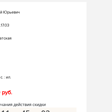
ей Юрьевич
.17.03
атская
с. : ил.
 руб.
нчания действия скидки