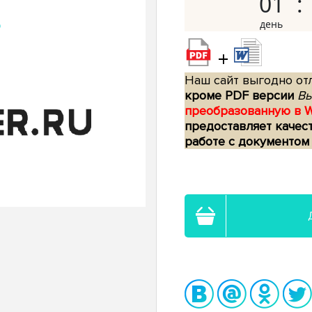
01
+
Наш сайт выгодно отл
кроме PDF версии
Вы
преобразованную в 
предоставляет качес
работе с документом