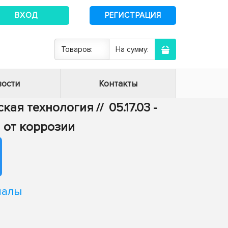
ВХОД
РЕГИСТРАЦИЯ
Товаров:
На сумму:
ости
Контакты
еская технология
//
05.17.03 -
 от коррозии
иалы