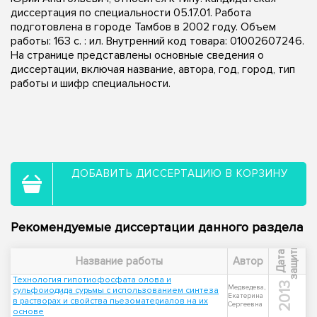
диссертация по специальности 05.17.01. Работа
подготовлена в городе Тамбов в 2002 году. Объем
работы: 163 с. : ил. Внутренний код товара: 01002607246.
На странице представлены основные сведения о
диссертации, включая название, автора, год, город, тип
работы и шифр специальности.
ДОБАВИТЬ ДИССЕРТАЦИЮ В КОРЗИНУ
Рекомендуемые диссертации данного раздела
ы
Д
а
т
а
з
а
щ
и
т
Название работы
Автор
Технология гипотиофосфата олова и
2013
Медведева,
сульфоиодида сурьмы с использованием синтеза
Екатерина
в растворах и свойства пьезоматериалов на их
Сергеевна
основе