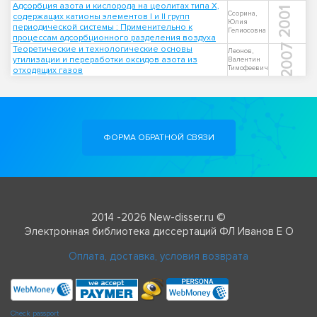
Адсорбция азота и кислорода на цеолитах типа Х,
2001
Ссорина,
содержащих катионы элементов I и II групп
Юлия
периодической системы : Применительно к
Гелиосовна
процессам адсорбционного разделения воздуха
2007
Теоретические и технологические основы
Леонов,
утилизации и переработки оксидов азота из
Валентин
Тимофеевич
отходящих газов
ФОРМА ОБРАТНОЙ СВЯЗИ
2014 -2026 New-disser.ru ©
Электронная библиотека диссертаций ФЛ Иванов Е О
Оплата, доставка, условия возврата
Check passport