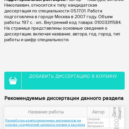
Николаевич, относится к типу: кандидатская
диссертация по специальности 05.17.01. Работа
подготовлена в городе Москва в 2007 году. Объем
работы: 197 с. : ил.. Внутренний код товара: 01003311584.
На странице представлены основные сведения о
диссертации, включая название, автора, год, город, тип
работы и шифр специальности.
ДОБАВИТЬ ДИССЕРТАЦИЮ В КОРЗИНУ
Рекомендуемые диссертации данного раздела
ы
Д
а
т
а
з
а
щ
и
т
Название работы
Автор
2007
Смирнов,
Разработка композиционных материалов на
Константин
основе соединений силиката натрия и каолина
Валерьевич