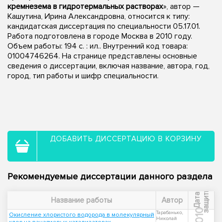
кремнезема в гидротермальных растворах
», автор —
Кашутина, Ирина Александровна, относится к типу:
кандидатская диссертация по специальности 05.17.01.
Работа подготовлена в городе Москва в 2010 году.
Объем работы: 194 с. : ил.. Внутренний код товара:
01004746264. На странице представлены основные
сведения о диссертации, включая название, автора, год,
город, тип работы и шифр специальности.
ДОБАВИТЬ ДИССЕРТАЦИЮ В КОРЗИНУ
Рекомендуемые диссертации данного раздела
ы
Д
а
т
а
з
а
щ
и
т
Название работы
Автор
2010
Тарабанько,
Окисление хлористого водорода в молекулярный
Николай