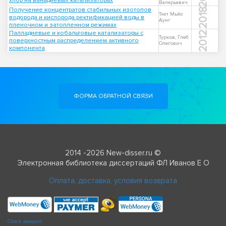
хлор на ванадиевых катализаторах
Валерьевич
Получение концентратов стабильных изотопов
2018
Тхет Мьйо
водорода и кислорода ректификацией воды в
Аунг
пленочном и затопленном режимах
Палладиевые и кобальтовые катализаторы с
2012
Турков, Глеб
поверхностным распределением активного
Олегович
компонента
ФОРМА ОБРАТНОЙ СВЯЗИ
2014 -2026 New-disser.ru ©
Электронная библиотека диссертаций ФЛ Иванов Е О
Оплата, доставка, условия возврата
Check passport