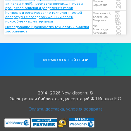
2006
Марина
активных углей), предназначенных для новых
Борисовна
процессов очистки и разделения газов
Контроль и регулирование технологической
1984
Маковецкий,
аппаратуры с псевдоожиженным слоем
Александр
Лаврович
ионообменных материалов
2005
Кох,
Исследование и разработка технологии очистки
Александр
хлорсиланов
Аркадьевич
ФОРМА ОБРАТНОЙ СВЯЗИ
2014 -2026 New-disser.ru ©
Электронная библиотека диссертаций ФЛ Иванов Е О
Оплата, доставка, условия возврата