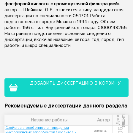
фосфорной кислоты с промежуточной фильтрацией
»,
автор — Шейкина, Л. В., относится к типу: кандидатская
диссертация по специальности 05.17.01. Работа
подготовлена в городе Москва в 1994 году. Объем
работы: 156 с. : ил.. Внутренний код товара: 01000148265.
На странице представлены основные сведения о
диссертации, включая название, автора, год, город, тип
работы и шифр специальности.
ДОБАВИТЬ ДИССЕРТАЦИЮ В КОРЗИНУ
Рекомендуемые диссертации данного раздела
ы
Д
а
т
а
з
а
щ
и
т
Название работы
Автор
Свойства и особенности поведения
Алехина,
микропористых адсорбентов (цеолитов и