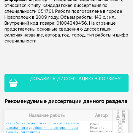
относится к типу: кандидатская диссертация по
специальности 05.17.01. Работа подготовлена в городе
Новополоцк в 2009 году. Объем работы: 143 с. : ил..
Внутренний код товара: 01004348456. На странице
представлены основные сведения о диссертации,
включая название, автора, год, город, тип работы и шифр
специальности.
ДОБАВИТЬ ДИССЕРТАЦИЮ В КОРЗИНУ
Рекомендуемые диссертации данного раздела
ы
Д
а
т
а
з
а
щ
и
т
Название работы
Автор
2006
Разработка технологии сложного азотно-
Ильин,
фосфатного удобрения на основе плава
Владимир
Александрович
аммиачной селитры