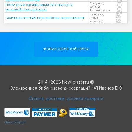
2000
Проценко,
Получение оксида церия (IV) с высокой
Татьяна
удельной поверхностью
Владимировна
1999
Нажарова,
Солянокислотная переработка серпентинита
Лилия
Назилевна
ФОРМА ОБРАТНОЙ СВЯЗИ
2014 -2026 New-disser.ru ©
Электронная библиотека диссертаций ФЛ Иванов Е О
Оплата, доставка, условия возврата
Check passport