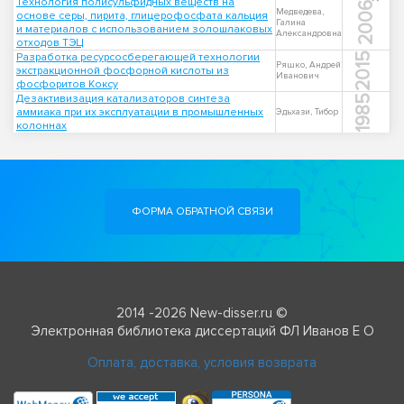
Технология полисульфидных веществ на
2006
Медведева,
основе серы, пирита, глицерофосфата кальция
Галина
и материалов с использованием золошлаковых
Александровна
отходов ТЭЦ
Разработка ресурсосберегающей технологии
2015
Ряшко, Андрей
экстракционной фосфорной кислоты из
Иванович
фосфоритов Коксу
Дезактивизация катализаторов синтеза
1985
аммиака при их эксплуатации в промышленных
Эдьхази, Тибор
колоннах
ФОРМА ОБРАТНОЙ СВЯЗИ
2014 -2026 New-disser.ru ©
Электронная библиотека диссертаций ФЛ Иванов Е О
Оплата, доставка, условия возврата