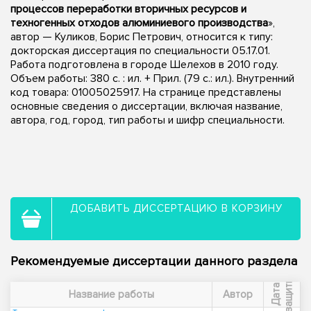
процессов переработки вторичных ресурсов и
техногенных отходов алюминиевого производства
»,
автор — Куликов, Борис Петрович, относится к типу:
докторская диссертация по специальности 05.17.01.
Работа подготовлена в городе Шелехов в 2010 году.
Объем работы: 380 с. : ил. + Прил. (79 с.: ил.). Внутренний
код товара: 01005025917. На странице представлены
основные сведения о диссертации, включая название,
автора, год, город, тип работы и шифр специальности.
ДОБАВИТЬ ДИССЕРТАЦИЮ В КОРЗИНУ
Рекомендуемые диссертации данного раздела
ы
Д
а
т
а
з
а
щ
и
т
Название работы
Автор