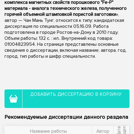
комплекса магнитных свойств порошкового "Fe-P"
материала - аналога технического железа, полученного
горячей объемной штамповкой пористой заготовки
»,
автор — Чан Мань Тунг, относится к типу: кандидатская
диссертация по специальности 05.16.09. Работа
подготовлена в городе Ростов-на-Дону в 2010 году.
Объем работы: 132 с. : ил.. Внутренний код товара:
01004823954. На странице представлены основные
сведения о диссертации, включая название, автора, год,
город, тип работы и шифр специальности.
ДОБАВИТЬ ДИССЕРТАЦИЮ В КОРЗИНУ
Рекомендуемые диссертации данного раздела
ы
Д
а
т
а
з
а
щ
и
т
Название работы
Автор