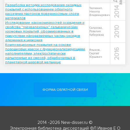
Разработка методик исследования оксидных
2014
Ткаченко,
покрытий с использованием обратного
Никита
рассеяния протонов поверхностным слоем
Владимирович
материалов
Исследование закономерностей осаждения и
свойства "трёхвалентных" гальванических
2010
Салахова,
хромовых покрытий, сформированных в
Розалия
Кабировна
присутствии наноразмерных частиц оксидов
алюминия и циркония
Композиционные покрытия на основе
порошковых красок с функционализирующими
2016
Языков,
наполнителями, электростатически
Сергей
Юрьевич
напыленные из смесей, обработанных в
планетарной шаровой мельнице
ФОРМА ОБРАТНОЙ СВЯЗИ
2014 -2026 New-disser.ru ©
Электронная библиотека диссертаций ФЛ Иванов Е О