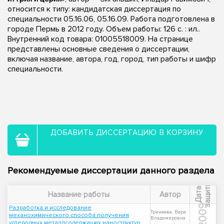
относится к типу: кандидатская диссертация по
специальности 05.16.06, 05.16.09. Работа подготовлена в
городе Пермь в 2012 году. Объем работы: 126 с. : ил..
Внутренний код товара: 01005518009. На странице
представлены основные сведения о диссертации,
включая название, автора, год, город, тип работы и шифр
специальности.
ДОБАВИТЬ ДИССЕРТАЦИЮ В КОРЗИНУ
Рекомендуемые диссертации данного раздела
ы
Д
а
т
а
з
а
щ
и
т
Название работы
Автор
2009
Разработка и исследование
Тринеева, Вера
механохимического способа получения
Владимировна
углеродных металлсодержащих наноструктур