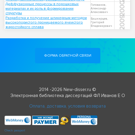
2000
Диффузионные процессы в порошковых
Голованов,
материалах и их роль в формировании
Александр
Алексеевич
структуры
2009
Разработка и получение шликерным методом
Башкирцев,
высокопористого проницаемого ячеистого
Григорий
Владимирович
жаростойкого сплава
ФОРМА ОБРАТНОЙ СВЯЗИ
2014 -2026 New-disser.ru ©
Электронная библиотека диссертаций ФЛ Иванов Е О
Оплата, доставка, условия возврата
Check passport