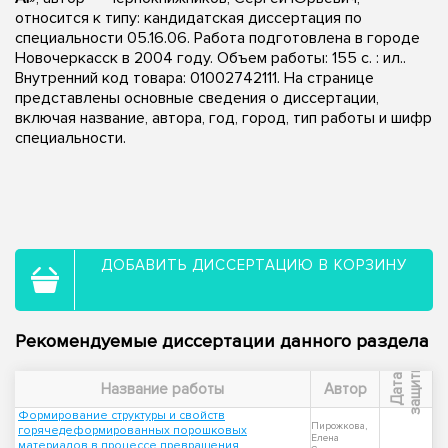
относится к типу: кандидатская диссертация по
специальности 05.16.06. Работа подготовлена в городе
Новочеркасск в 2004 году. Объем работы: 155 с. : ил..
Внутренний код товара: 01002742111. На странице
представлены основные сведения о диссертации,
включая название, автора, год, город, тип работы и шифр
специальности.
ДОБАВИТЬ ДИССЕРТАЦИЮ В КОРЗИНУ
Рекомендуемые диссертации данного раздела
ы
Д
а
т
а
з
а
щ
и
т
Название работы
Автор
Формирование структуры и свойств
Пирожкова,
горячедеформированных порошковых
Елена
материалов в процессе превращения