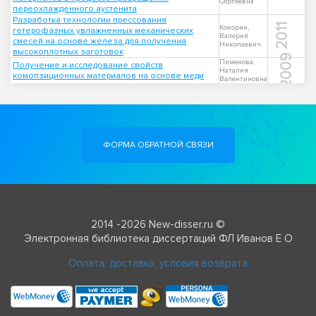
Сергеевна
переохлажденного аустенита
Разработка технологии прессования
2011
Кокорин,
гетерофазных увлажненных механических
Валерий
смесей на основе железа для получения
Николаевич
высокоплотных заготовок
2009
Пименова,
Получение и исследование свойств
Наталия
комопзиционных материалов на основе меди
Валентиновна
ФОРМА ОБРАТНОЙ СВЯЗИ
2014 -2026 New-disser.ru ©
Электронная библиотека диссертаций ФЛ Иванов Е О
Оплата, доставка, условия возврата