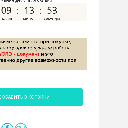
нчания действия скидки
09
13
52
ичается тем что при покупке,
 в подарок получаете
работу
WORD - документ
и это
твенно другие возможности при
ДОБАВИТЬ В КОРЗИНУ