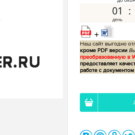
до око
01
+
Наш сайт выгодно отл
кроме PDF версии
Вы
преобразованную в 
предоставляет качес
работе с документом