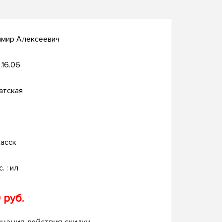
имир Алексеевич
.16.06
атская
асск
с. : ил
 руб.