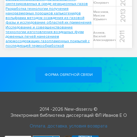
Юнирович
синтезированных в среде реакционных газов
Разработка технологии получения
2013
Максимов,
наноразмерных порошков халькогенидов
Максим
вольфрама методом осаждения из газовой
Юрьевич
фазы и исследование областей их применения
Исследование и совершенствование
технологии изготовления воздушных фурм
2011
Акимов,
доменных печей нанесением
Василий
Александрович
алюмосодержащих газопламенных покрытий с
последующей термообработкой
ФОРМА ОБРАТНОЙ СВЯЗИ
2014 -2026 New-disser.ru ©
Электронная библиотека диссертаций ФЛ Иванов Е О
Оплата, доставка, условия возврата