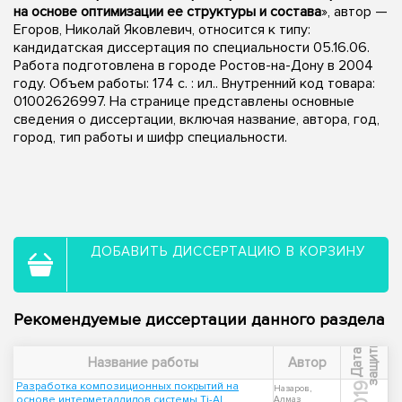
на основе оптимизации ее структуры и состава
», автор —
Егоров, Николай Яковлевич, относится к типу:
кандидатская диссертация по специальности 05.16.06.
Работа подготовлена в городе Ростов-на-Дону в 2004
году. Объем работы: 174 с. : ил.. Внутренний код товара:
01002626997. На странице представлены основные
сведения о диссертации, включая название, автора, год,
город, тип работы и шифр специальности.
ДОБАВИТЬ ДИССЕРТАЦИЮ В КОРЗИНУ
Рекомендуемые диссертации данного раздела
ы
Д
а
т
а
з
а
щ
и
т
Название работы
Автор
Разработка композиционных покрытий на
2019
Назаров,
основе интерметаллидов системы Ti-Al,
Алмаз