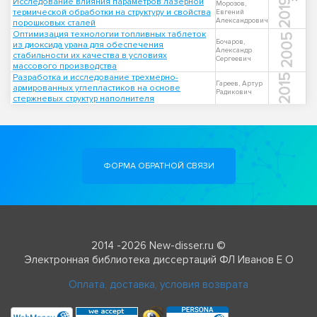
Исследование влияния параметров лазерной
2019
Морозов,
термической обработки на структуру и свойства
Евгений
Александрович
порошковых сталей
Оптимизация технологии топливных таблеток
2005
Бочаров,
из диоксида урана для обеспечения
Александр
стабильности их качества в условиях
Сергеевич
массового производства
Разработка и исследование трехмерно-
2015
Гареев, Артур
армированных углепластиков на основе
Радикович
стержневых структур наполнителя
ФОРМА ОБРАТНОЙ СВЯЗИ
2014 -2026 New-disser.ru ©
Электронная библиотека диссертаций ФЛ Иванов Е О
Оплата, доставка, условия возврата