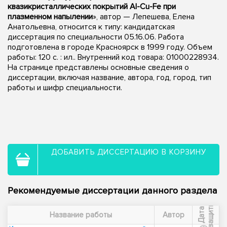
квазикристаллических покрытий Al-Cu-Fe при
плазменном напылении
», автор — Лепешева, Елена
Анатольевна, относится к типу: кандидатская
диссертация по специальности 05.16.06. Работа
подготовлена в городе Красноярск в 1999 году. Объем
работы: 120 с. : ил.. Внутренний код товара: 01000228934.
На странице представлены основные сведения о
диссертации, включая название, автора, год, город, тип
работы и шифр специальности.
ДОБАВИТЬ ДИССЕРТАЦИЮ В КОРЗИНУ
Рекомендуемые диссертации данного раздела
ы
Д
а
т
а
з
а
щ
и
т
Название работы
Автор