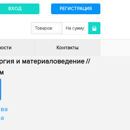
ВХОД
РЕГИСТРАЦИЯ
Товаров:
На сумму:
ости
Контакты
ургия и материаловедение
//
ем
тва
на