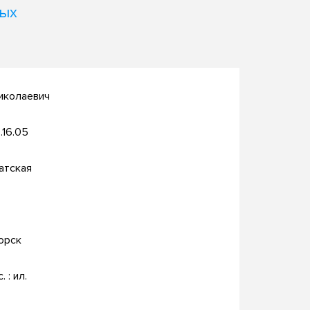
ных
иколаевич
.16.05
атская
орск
. : ил.