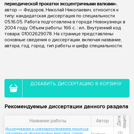
периодической прокатки эксцентричными валками
»,
автор — Федоров, Николай Николаевич, относится к
типу: кандидатская диссертация по специальности
05.16.05. Работа подготовлена в городе Новокузнецк в
2004 году. Объем работы: 166 с. : ил.. Внутренний код
товара: 01002629078. На странице представлены
основные сведения о диссертации, включая название,
автора, год, город, тип работы и шифр специальности.
ДОБАВИТЬ ДИССЕРТАЦИЮ В КОРЗИНУ
Рекомендуемые диссертации данного раздела
ы
Д
а
т
а
з
а
щ
и
т
Название работы
Автор
Исследование и совершенствование процесса
прошивки на двухвалковых винтовых станах