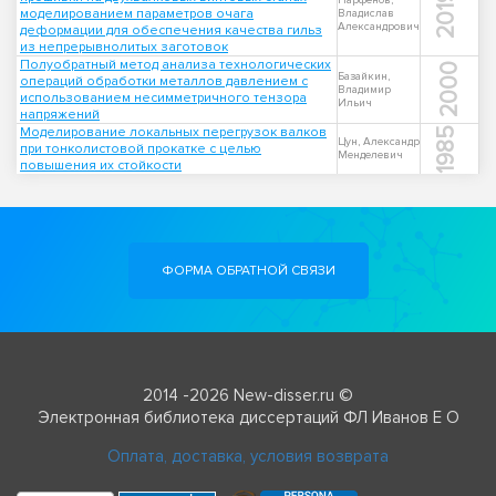
2019
Парфенов,
моделированием параметров очага
Владислав
Александрович
деформации для обеспечения качества гильз
из непрерывнолитых заготовок
Полуобратный метод анализа технологических
2000
Базайкин,
операций обработки металлов давлением с
Владимир
использованием несимметричного тензора
Ильич
напряжений
Моделирование локальных перегрузок валков
1985
Цун, Александр
при тонколистовой прокатке с целью
Менделевич
повышения их стойкости
ФОРМА ОБРАТНОЙ СВЯЗИ
2014 -2026 New-disser.ru ©
Электронная библиотека диссертаций ФЛ Иванов Е О
Оплата, доставка, условия возврата