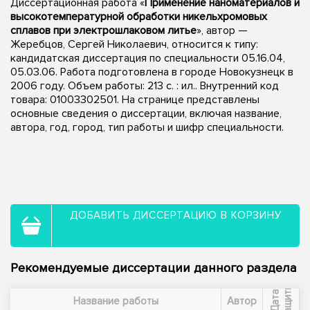
Диссертационная работа «
Применение наноматериалов и
высокотемпературной обработки никельхромовых
сплавов при электрошлаковом литье
», автор —
Жеребцов, Сергей Николаевич, относится к типу:
кандидатская диссертация по специальности 05.16.04,
05.03.06. Работа подготовлена в городе Новокузнецк в
2006 году. Объем работы: 213 с. : ил.. Внутренний код
товара: 01003302501. На странице представлены
основные сведения о диссертации, включая название,
автора, год, город, тип работы и шифр специальности.
ДОБАВИТЬ ДИССЕРТАЦИЮ В КОРЗИНУ
Рекомендуемые диссертации данного раздела
ы
Д
а
т
а
з
а
щ
и
т
Название работы
Автор