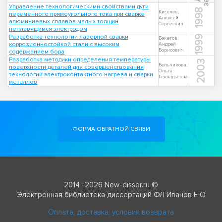
Управление технологическими свойствами дуги
1998
Киселев,
переменного прямоугольного тока при сварке
Алексей
алюминиевых сплавов малых толщин
Сергеевич
неплавящимся электродом
Разработка технологии лазерной сварки
1999
Бекетов,
коррозионностойкой стали с высоким
Андрей
Борисович
содержанием бора
Разработка методики определения температуры
2003
Бельчикова,
поверхности деталей для совершенствования
Ольга
технологий электроконтактного нагрева и сварки
Геннадьевна
металлов
ФОРМА ОБРАТНОЙ СВЯЗИ
2014 -2026 New-disser.ru ©
Электронная библиотека диссертаций ФЛ Иванов Е О
Оплата, доставка, условия возврата