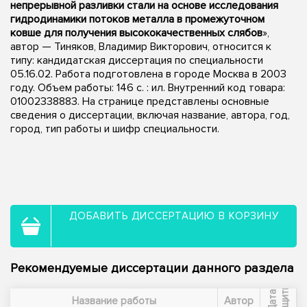
непрерывной разливки стали на основе исследования
гидродинамики потоков металла в промежуточном
ковше для получения высококачественных слябов
»,
автор — Тиняков, Владимир Викторович, относится к
типу: кандидатская диссертация по специальности
05.16.02. Работа подготовлена в городе Москва в 2003
году. Объем работы: 146 с. : ил. Внутренний код товара:
01002338883. На странице представлены основные
сведения о диссертации, включая название, автора, год,
город, тип работы и шифр специальности.
ДОБАВИТЬ ДИССЕРТАЦИЮ В КОРЗИНУ
Рекомендуемые диссертации данного раздела
ы
Д
а
т
а
з
а
щ
и
т
Название работы
Автор