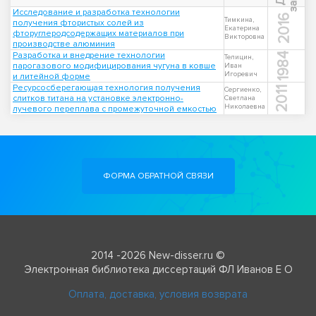
Исследование и разработка технологии
2016
Тимкина,
получения фтористых солей из
Екатерина
фторуглеродсодержащих материалов при
Викторовна
производстве алюминия
Разработка и внедрение технологии
1984
Телицин,
парогазового модифицирования чугуна в ковше
Иван
Игоревич
и литейной форме
Ресурсосберегающая технология получения
2011
Сергиенко,
слитков титана на установке электронно-
Светлана
Николаевна
лучевого переплава с промежуточной емкостью
ФОРМА ОБРАТНОЙ СВЯЗИ
2014 -2026 New-disser.ru ©
Электронная библиотека диссертаций ФЛ Иванов Е О
Оплата, доставка, условия возврата