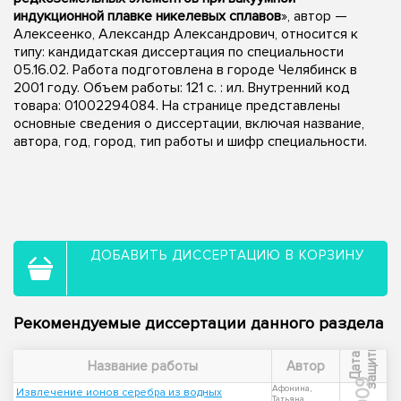
индукционной плавке никелевых сплавов
», автор —
Алексеенко, Александр Александрович, относится к
типу: кандидатская диссертация по специальности
05.16.02. Работа подготовлена в городе Челябинск в
2001 году. Объем работы: 121 с. : ил. Внутренний код
товара: 01002294084. На странице представлены
основные сведения о диссертации, включая название,
автора, год, город, тип работы и шифр специальности.
ДОБАВИТЬ ДИССЕРТАЦИЮ В КОРЗИНУ
Рекомендуемые диссертации данного раздела
ы
Д
а
т
а
з
а
щ
и
т
Название работы
Автор
2009
Афонина,
Извлечение ионов серебра из водных
Татьяна