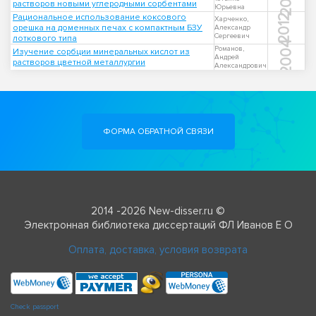
растворов новыми углеродными сорбентами
Юрьевна
Рациональное использование коксового
2012
Харченко,
орешка на доменных печах с компактным БЗУ
Александр
Сергеевич
лоткового типа
2004
Романов,
Изучение сорбции минеральных кислот из
Андрей
растворов цветной металлургии
Александрович
ФОРМА ОБРАТНОЙ СВЯЗИ
2014 -2026 New-disser.ru ©
Электронная библиотека диссертаций ФЛ Иванов Е О
Оплата, доставка, условия возврата
Check passport