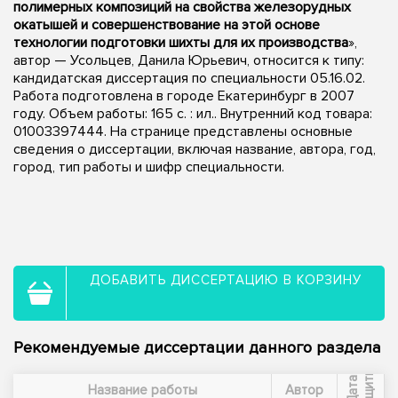
полимерных композиций на свойства железорудных
окатышей и совершенствование на этой основе
технологии подготовки шихты для их производства
»,
автор — Усольцев, Данила Юрьевич, относится к типу:
кандидатская диссертация по специальности 05.16.02.
Работа подготовлена в городе Екатеринбург в 2007
году. Объем работы: 165 с. : ил.. Внутренний код товара:
01003397444. На странице представлены основные
сведения о диссертации, включая название, автора, год,
город, тип работы и шифр специальности.
ДОБАВИТЬ ДИССЕРТАЦИЮ В КОРЗИНУ
Рекомендуемые диссертации данного раздела
ы
Д
а
т
а
з
а
щ
и
т
Название работы
Автор