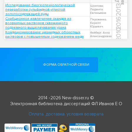
Исследование биогеотехнологической
2013
Шкетова,
переработки сульфидной углистой
Людмила
Евгеньевна
золотосодержащей руды
Сорбционное извлечение скандия из
2016
Пироженко,
возвратных растворов скважинного
Кирилл
Юрьевич
подземного выщелачивания урана
2010
Кондиционирование цианидных оборотных
Файберг, Анна
растворов с повышенным содержанием меди
Александровна
ФОРМА ОБРАТНОЙ СВЯЗИ
2014 -2026 New-disser.ru ©
Электронная библиотека диссертаций ФЛ Иванов Е О
Оплата, доставка, условия возврата