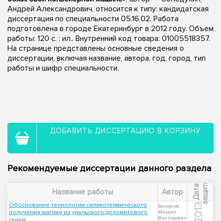
Андрей Александрович, относится к типу: кандидатская
диссертация по специальности 05.16.02. Работа
подготовлена в городе Екатеринбург в 2012 году. Объем
работы: 120 с. : ил.. Внутренний код товара: 01005518357.
На странице представлены основные сведения о
диссертации, включая название, автора, год, город, тип
работы и шифр специальности.
ДОБАВИТЬ ДИССЕРТАЦИЮ В КОРЗИНУ
Рекомендуемые диссертации данного раздела
ы
Д
а
т
а
з
а
щ
и
т
Название работы
Автор
Обоснование технологии силикотермического
2013
Белоусов,
получения магния из уральского доломитового
Михаил
Викторович
сырья