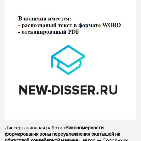
Диссертационная работа «
Закономерности
формирования зоны переувлажнения окатышей на
обжиговой конвейерной машине
», автор — Солодухин,