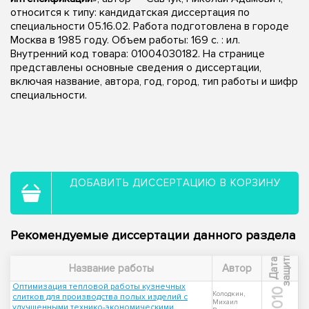
относится к типу: кандидатская диссертация по
специальности 05.16.02. Работа подготовлена в городе
Москва в 1985 году. Объем работы: 169 c. : ил.
Внутренний код товара: 01004030182. На странице
представлены основные сведения о диссертации,
включая название, автора, год, город, тип работы и шифр
специальности.
ДОБАВИТЬ ДИССЕРТАЦИЮ В КОРЗИНУ
Рекомендуемые диссертации данного раздела
ы
Д
а
т
а
з
а
щ
и
т
Название работы
Автор
Оптимизация тепловой работы кузнечных
2010
Колодкин,
слитков для производства полых изделий с
Михаил
улучшенными технико-экономическими