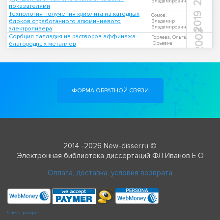
Владимирович
показателями
Технология получения криолита из катодных
2019
Сомов,
блоков отработанного алюминиевого
Владимир
Владимирович
электролизера
2003
Сорбция палладия из растворов аффинажа
Горяева, Ольга
благородных металлов
Юрьевна
ФОРМА ОБРАТНОЙ СВЯЗИ
2014 -2026 New-disser.ru ©
Электронная библиотека диссертаций ФЛ Иванов Е О
Оплата, доставка, условия возврата
Check passport