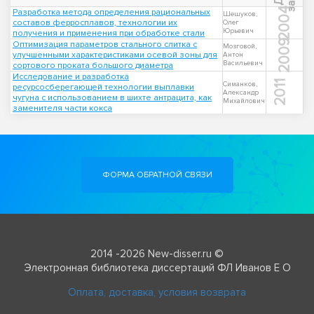
2004
Разработка метода определения рациональных
Шешуков,
составов ферросплавов, технологии их
Олег
Юрьевич
получения и применения при обработке стали
2009
Оптимизация параметров стального слитка с
Мозговой,
улучшенными характеристиками осевой зоны для
Антон
Васильевич
сортового проката большого диаметра
Исследование и разработка
2011
Симанков,
ресурсосберегающей технологии выплавки
Александр
чугуна с использованием в шихте антрацита, как
Михайлович
заменителя части кокса
ФОРМА ОБРАТНОЙ СВЯЗИ
2014 -2026 New-disser.ru ©
Электронная библиотека диссертаций ФЛ Иванов Е О
Оплата, доставка, условия возврата