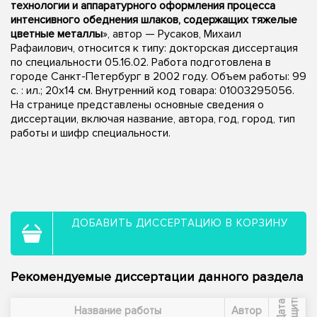
технологии и аппаратурного оформления процесса
интенсивного обеднения шлаков, содержащих тяжелые
цветные металлы
», автор — Русаков, Михаил
Рафаилович, относится к типу: докторская диссертация
по специальности 05.16.02. Работа подготовлена в
городе Санкт-Петербург в 2002 году. Объем работы: 99
с. : ил.; 20х14 см. Внутренний код товара: 01003295056.
На странице представлены основные сведения о
диссертации, включая название, автора, год, город, тип
работы и шифр специальности.
ДОБАВИТЬ ДИССЕРТАЦИЮ В КОРЗИНУ
Рекомендуемые диссертации данного раздела
ы
Д
а
т
а
з
а
щ
и
т
Название работы
Автор