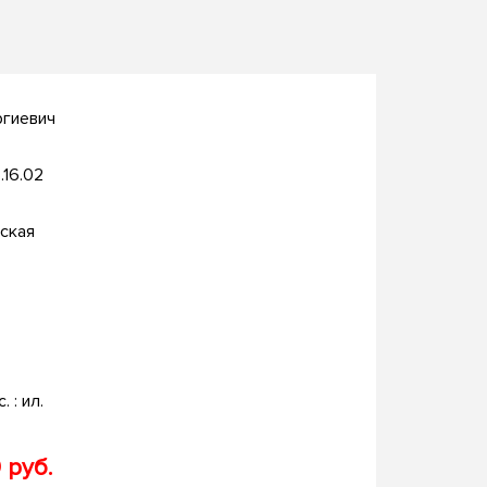
ргиевич
.16.02
ская
. : ил.
 руб.