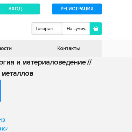
ВХОД
РЕГИСТРАЦИЯ
Товаров:
На сумму:
ости
Контакты
ургия и материаловедение
//
х металлов
й
из
вки