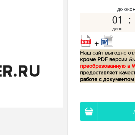
до око
01
+
Наш сайт выгодно отл
кроме PDF версии
Вы
преобразованную в 
предоставляет качес
работе с документом