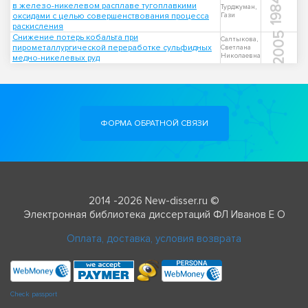
1984
в железо-никелевом расплаве тугоплавкими
Турджуман,
оксидами с целью совершенствования процесса
Гази
раскисления
2005
Снижение потерь кобальта при
Салтыкова,
пирометаллургической переработке сульфидных
Светлана
Николаевна
медно-никелевых руд
ФОРМА ОБРАТНОЙ СВЯЗИ
2014 -2026 New-disser.ru ©
Электронная библиотека диссертаций ФЛ Иванов Е О
Оплата, доставка, условия возврата
Check passport