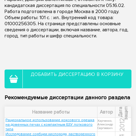
кандидатская диссертация по специальности 05.16.02.
Работа подготовлена в городе Москва в 2000 году.
Объем работы: 101 с. : ил.. Внутренний код товара:
01000256305. На странице представлены основные
сведения о диссертации, включая название, автора, год,
город, тип работы и шифр специальности.
ДОБАВИТЬ ДИССЕРТАЦИЮ В КОРЗИНУ
Рекомендуемые диссертации данного раздела
ы
Д
а
т
а
з
а
щ
и
т
Название работы
Автор
Рациональное использование коксового орешка
2012
Харченко,
на доменных печах с компактным БЗУ лоткового
Александр
Сергеевич
типа
Исследование сорбции кислорода, растворенного