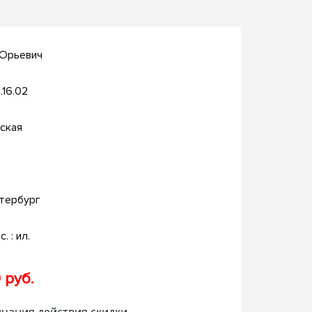
 Юрьевич
.16.02
ская
тербург
с. : ил.
 руб.