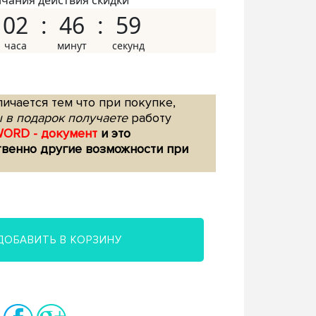
нчания действия скидки
02
46
58
ичается тем что при покупке,
 в подарок получаете
работу
WORD - документ
и это
твенно другие возможности при
ДОБАВИТЬ В КОРЗИНУ