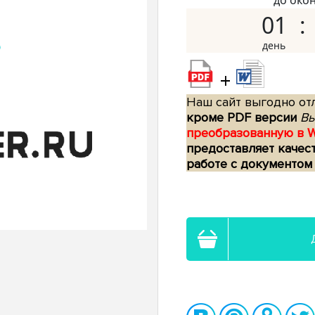
до око
01
+
Наш сайт выгодно отл
кроме PDF версии
Вы
преобразованную в 
предоставляет качес
работе с документом