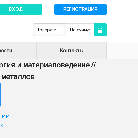
ВХОД
РЕГИСТРАЦИЯ
Товаров:
На сумму:
ости
Контакты
ургия и материаловедение
//
х металлов
гии
х