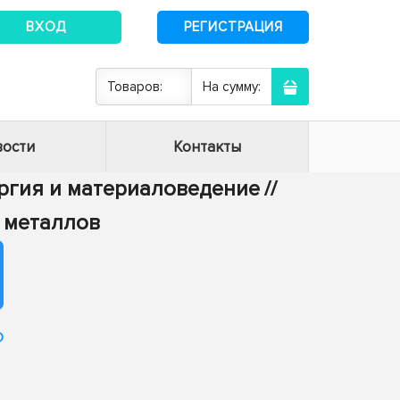
ВХОД
РЕГИСТРАЦИЯ
Товаров:
На сумму:
ости
Контакты
ургия и материаловедение
//
х металлов
о
м