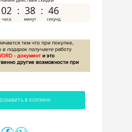
нчания действия скидки
02
38
45
ичается тем что при покупке,
 в подарок получаете
работу
WORD - документ
и это
твенно другие возможности при
ДОБАВИТЬ В КОРЗИНУ