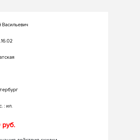
 Васильевич
.16.02
атская
тербург
. : ил.
 руб.