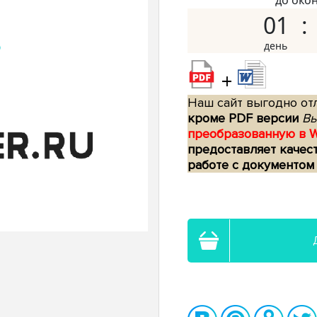
до око
01
+
Наш сайт выгодно отл
кроме PDF версии
Вы
преобразованную в 
предоставляет качес
работе с документом