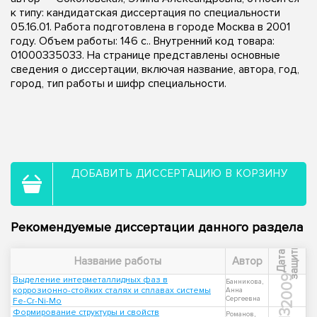
к типу: кандидатская диссертация по специальности
05.16.01. Работа подготовлена в городе Москва в 2001
году. Объем работы: 146 с.. Внутренний код товара:
01000335033. На странице представлены основные
сведения о диссертации, включая название, автора, год,
город, тип работы и шифр специальности.
ДОБАВИТЬ ДИССЕРТАЦИЮ В КОРЗИНУ
Рекомендуемые диссертации данного раздела
ы
Д
а
т
а
з
а
щ
и
т
Название работы
Автор
2009
Выделение интерметаллидных фаз в
Банникова,
коррозионно-стойких сталях и сплавах системы
Анна
Сергеевна
Fe-Cr-Ni-Mo
Формирование структуры и свойств
Романов,