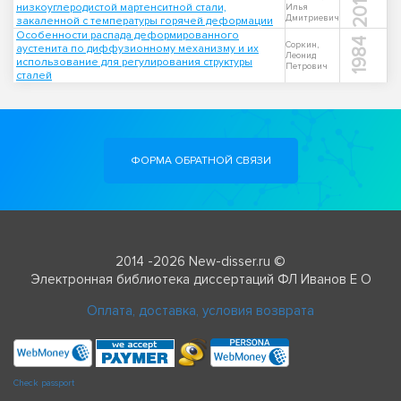
2013
низкоуглеродистой мартенситной стали,
Илья
Дмитриевич
закаленной с температуры горячей деформации
Особенности распада деформированного
1984
Соркин,
аустенита по диффузионному механизму и их
Леонид
использование для регулирования структуры
Петрович
сталей
ФОРМА ОБРАТНОЙ СВЯЗИ
2014 -2026 New-disser.ru ©
Электронная библиотека диссертаций ФЛ Иванов Е О
Оплата, доставка, условия возврата
Check passport