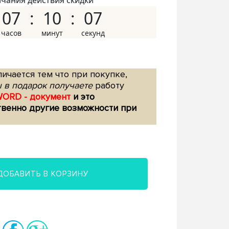
нчания действия скидки
07
10
06
ичается тем что при покупке,
 в подарок получаете
работу
WORD - документ
и это
твенно другие возможности при
ДОБАВИТЬ В КОРЗИНУ