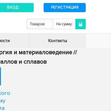
ВХОД
РЕГИСТРАЦИЯ
Товаров:
На сумму:
ости
Контакты
ургия и материаловедение
//
таллов и сплавов
кого
му
та