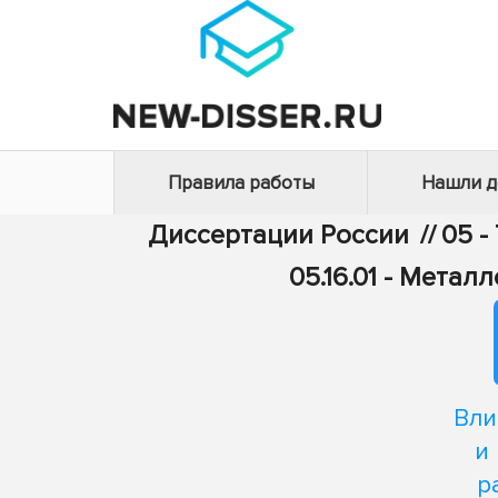
Правила работы
Нашли 
Диссертации России
//
05 -
05.16.01 - Мета
Вли
и
р