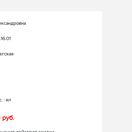
ександровна
.16.01
атская
c. : ил
 руб.