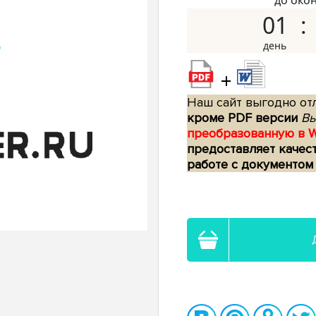
до око
01
+
Наш сайт выгодно отл
кроме PDF версии
Вы
преобразованную в 
предоставляет качес
работе с документом