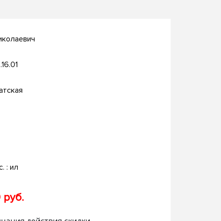
иколаевич
.16.01
атская
c. : ил
 руб.