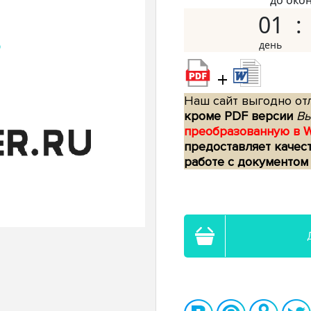
до око
01
+
Наш сайт выгодно отл
кроме PDF версии
Вы
преобразованную в 
предоставляет качес
работе с документом