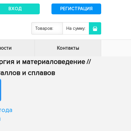
ВХОД
РЕГИСТРАЦИЯ
Товаров:
На сумму:
ости
Контакты
ургия и материаловедение
//
таллов и сплавов
тода
й