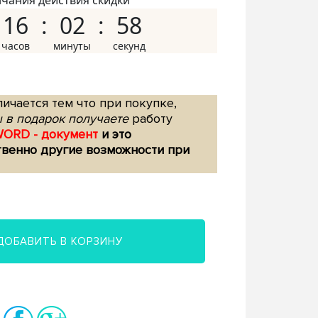
нчания действия скидки
16
02
57
ичается тем что при покупке,
 в подарок получаете
работу
WORD - документ
и это
твенно другие возможности при
ДОБАВИТЬ В КОРЗИНУ