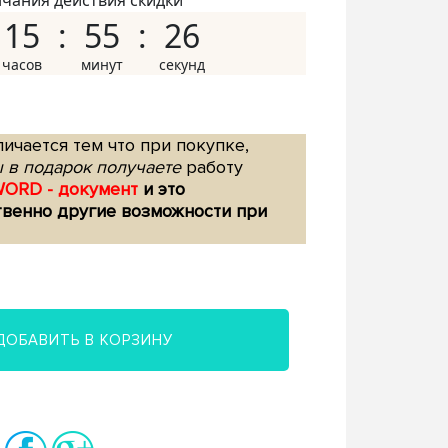
нчания действия скидки
15
55
25
ичается тем что при покупке,
 в подарок получаете
работу
WORD - документ
и это
твенно другие возможности при
ДОБАВИТЬ В КОРЗИНУ