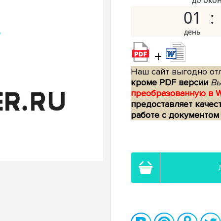
до око
01
+
Наш сайт выгодно отл
кроме PDF версии
Вы
преобразованную в 
предоставляет качес
работе с документом