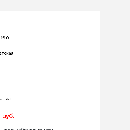
.16.01
атская
. : ил.
 руб.