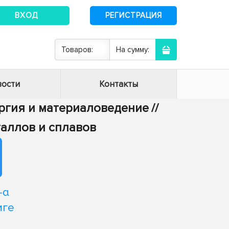
ВХОД
РЕГИСТРАЦИЯ
Товаров:
На сумму:
ости
Контакты
ургия и материаловедение
//
таллов и сплавов
-α
иге