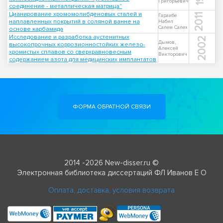
Григорьевич
соединение - металлическая матрица"
Цианирование хромомолибденовых сталей и
2011
Гараибе
наплавленных покрытий в соляной ванне на
Набил
Салем Салех
основе карбамида
Исследование и разработка аустенитных
2002
Дымов,
высокопрочных коррозионностойких железо-
Алексей
хромистых сплавов со сверхравновесным
Викторович
содержанием азота для медицинских имплантатов
ФОРМА ОБРАТНОЙ СВЯЗИ
2014 -2026 New-disser.ru ©
Электронная библиотека диссертаций ФЛ Иванов Е О
Оплата, доставка, условия возврата