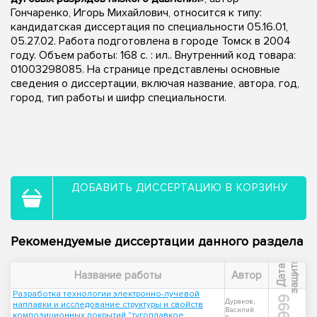
Гончаренко, Игорь Михайлович, относится к типу:
кандидатская диссертация по специальности 05.16.01,
05.27.02. Работа подготовлена в городе Томск в 2004
году. Объем работы: 168 с. : ил.. Внутренний код товара:
01003298085. На странице представлены основные
сведения о диссертации, включая название, автора, год,
город, тип работы и шифр специальности.
ДОБАВИТЬ ДИССЕРТАЦИЮ В КОРЗИНУ
Рекомендуемые диссертации данного раздела
ы
Д
а
т
а
з
а
щ
и
т
Название работы
Автор
Разработка технологии электронно-лучевой
1999
Дураков,
наплавки и исследование структуры и свойств
Василий
композиционных покрытий "тугоплавкое