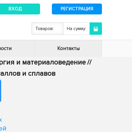
ВХОД
РЕГИСТРАЦИЯ
Товаров:
На сумму:
ости
Контакты
ургия и материаловедение
//
таллов и сплавов
х
ей