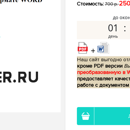
250
Стоимость:
700 р.
до око
01
+
Наш сайт выгодно отл
кроме PDF версии
Вы
преобразованную в 
предоставляет качес
работе с документом