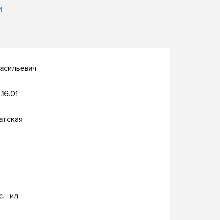
и
Васильевич
.16.01
атская
. : ил.