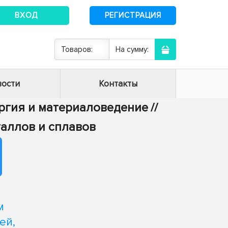
ВХОД
РЕГИСТРАЦИЯ
Товаров:
На сумму:
ости
Контакты
ургия и материаловедение
//
таллов и сплавов
м
ей,