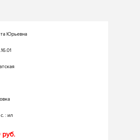
ета Юрьевна
.16.01
атская
овка
c. : ил
 руб.