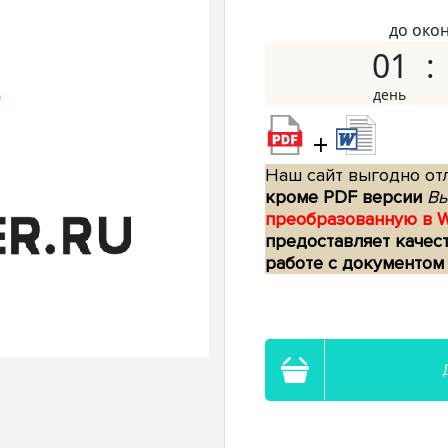
до око
01
+
Наш сайт выгодно отл
кроме PDF версии
Вы
преобразованную в 
предоставляет качес
работе с документом