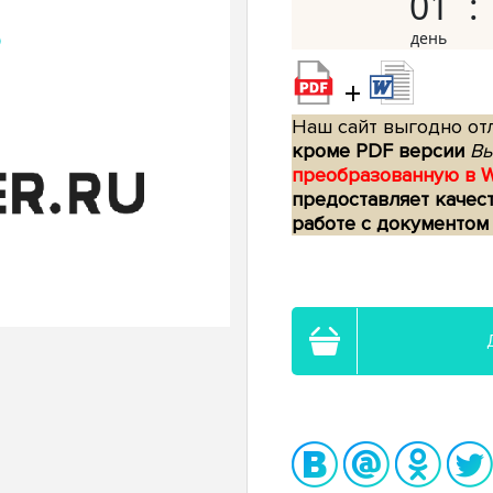
01
+
Наш сайт выгодно отл
кроме PDF версии
Вы
преобразованную в 
предоставляет качес
работе с документом