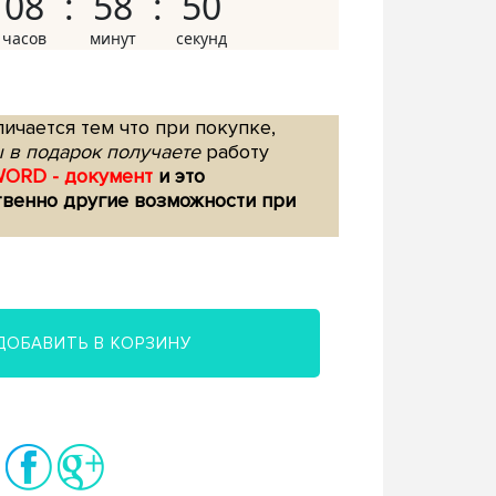
08
58
49
ичается тем что при покупке,
 в подарок получаете
работу
WORD - документ
и это
твенно другие возможности при
ДОБАВИТЬ В КОРЗИНУ