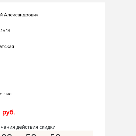
ий Александрович
.15.13
атская
. : ил.
 руб.
нчания действия скидки