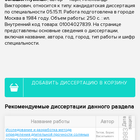
Викторович, относится к типу: кандидатская диссертация
по специальности 05.15.11. Работа подготовлена в городе
Москва в 1984 году. Объем работы: 250 c. : ил.
Внутренний код товара: 01004027839. На странице
представлены основные сведения о диссертации,
включая название, автора, год, город, тип работы и шифр
специальности.
ДОБАВИТЬ ДИССЕРТАЦИЮ В КОРЗИНУ
Рекомендуемые диссертации данного раздела
ы
Д
а
т
а
з
а
щ
и
т
Название работы
Автор
Исследование и разработка метода
1983
Титов, Борис
определения длительной прочности соляных
Васильевич
горных пород при сжатии