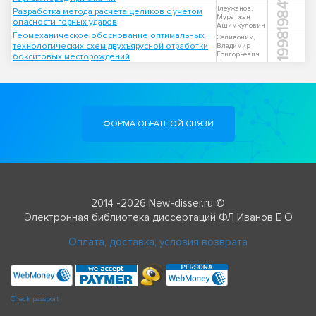
1984
Тлеужанов,
Разработка метода расчета целиков с учетом
Муратжан
опасности горных ударов
Ашимкулович
Геомеханическое обоснование оптимальных
1998
Селивоник,
технологических схем двухъярусной отработки
Владимир
Григорьевич
бокситовых месторождений
ФОРМА ОБРАТНОЙ СВЯЗИ
2014 -2026 New-disser.ru ©
Электронная библиотека диссертаций ФЛ Иванов Е О
Оплата, доставка, условия возврата
Check passport