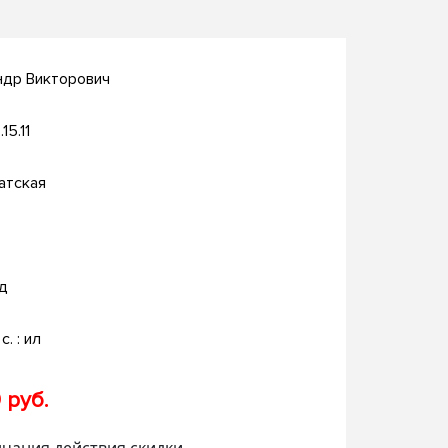
ндр Викторович
15.11
атская
д
c. : ил
 руб.