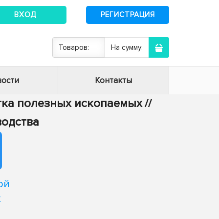
ВХОД
РЕГИСТРАЦИЯ
Товаров:
На сумму:
ости
Контакты
отка полезных ископаемых
//
водства
ой
х