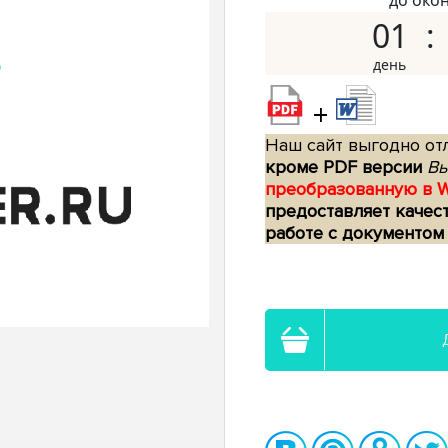
до око
01
+
Наш сайт выгодно отл
кроме PDF версии
Вы
преобразованную в 
предоставляет качес
работе с документом