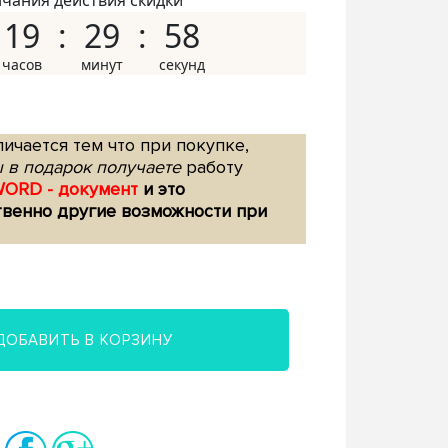
нчания действия скидки
19
29
57
ичается тем что при покупке,
 в подарок получаете
работу
WORD - документ
и это
твенно другие возможности при
ДОБАВИТЬ В КОРЗИНУ